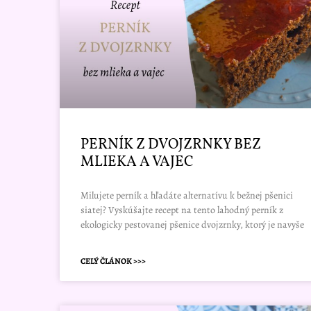
PERNÍK Z DVOJZRNKY BEZ
MLIEKA A VAJEC
Milujete perník a hľadáte alternatívu k bežnej pšenici
siatej? Vyskúšajte recept na tento lahodný perník z
ekologicky pestovanej pšenice dvojzrnky, ktorý je navyše
CELÝ ČLÁNOK >>>