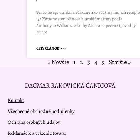
Tento recept vznikol nečakane ako väčšina mojich recept
🙂 Pôvodne som plánovala urobiť muffiny podľa
Anthonyho Williama z knihy Záchrana pečene (pôvodný
recept
CELÝ ČLÁNOK >>>
« Novšie
1
2
3
4
5
Staršie »
DAGMAR RAKOVICKÁ ČANIGOVÁ
Kontakt
Všeobecné obchodné podmienky
Ochrana osobných údajov
Reklamácie a vrátenie tovaru