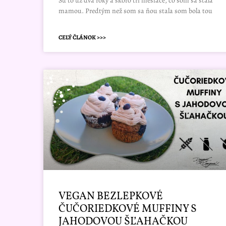
Sú to už dva roky a skoro tri mesiace, čo som sa stala
mamou. Predtým než som sa ňou stala som bola tou
CELÝ ČLÁNOK >>>
VEGAN BEZLEPKOVÉ
ČUČORIEDKOVÉ MUFFINY S
JAHODOVOU ŠĽAHAČKOU