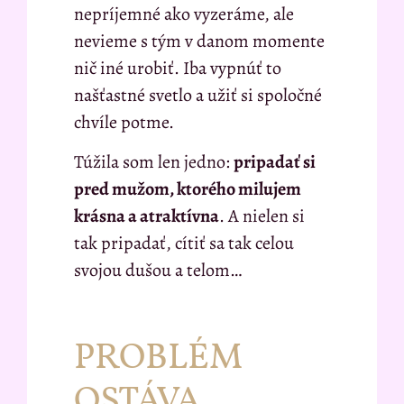
nepríjemné ako vyzeráme, ale
nevieme s tým v danom momente
nič iné urobiť. Iba vypnúť to
našťastné svetlo a užiť si spoločné
chvíle potme.
Túžila som len jedno:
pripadať si
pred mužom, ktorého milujem
krásna a atraktívna
. A nielen si
tak pripadať, cítiť sa tak celou
svojou dušou a telom…
PROBLÉM
OSTÁVA