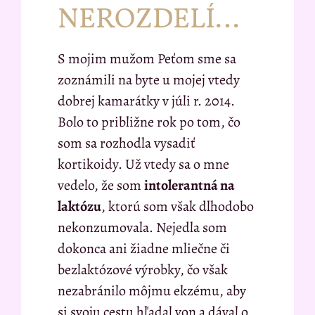
NEROZDELÍ…
S mojim mužom Peťom sme sa
zoznámili na byte u mojej vtedy
dobrej kamarátky v júli r. 2014.
Bolo to približne rok po tom, čo
som sa rozhodla vysadiť
kortikoidy. Už vtedy sa o mne
vedelo, že som
intolerantná na
laktózu
, ktorú som však dlhodobo
nekonzumovala. Nejedla som
dokonca ani žiadne mliečne či
bezlaktózové výrobky, čo však
nezabránilo môjmu ekzému, aby
si svoju cestu hľadal von a dával o