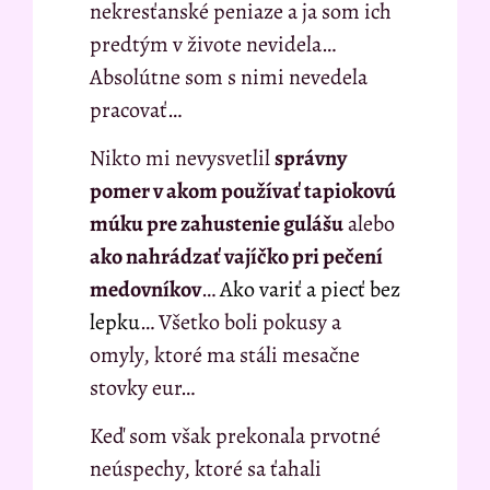
nekresťanské peniaze a ja som ich
predtým v živote nevidela…
Absolútne som s nimi nevedela
pracovať…
Nikto mi nevysvetlil
správny
pomer v akom používať tapiokovú
múku pre zahustenie gulášu
alebo
ako nahrádzať vajíčko pri pečení
medovníkov
…
Ako variť a piecť bez
lepku
… Všetko boli pokusy a
omyly, ktoré ma stáli mesačne
stovky eur…
Keď som však prekonala prvotné
neúspechy, ktoré sa ťahali