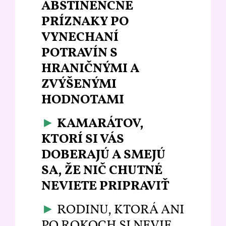
ABSTINENČNÉ
PRÍZNAKY PO
VYNECHANÍ
POTRAVÍN S
HRANIČNÝMI A
ZVÝŠENÝMI
HODNOTAMI
►
KAMARÁTOV,
KTORÍ SI VÁS
DOBERAJÚ A SMEJÚ
SA, ŽE NIČ CHUTNÉ
NEVIETE PRIPRAVIŤ
►
RODINU, KTORÁ ANI
PO ROKOCH SI NEVIE