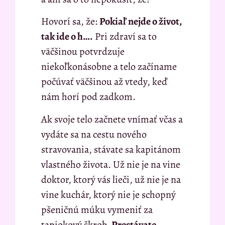
Hovorí sa, že:
Pokiaľ nejde o život,
tak ide o h….
Pri zdraví sa to
väčšinou potvrdzuje
niekoľkonásobne a telo začíname
počúvať väčšinou až vtedy, keď
nám horí pod zadkom.
Ak svoje telo začnete vnímať včas a
vydáte sa na cestu nového
stravovania, stávate sa kapitánom
vlastného života. Už nie je na vine
doktor, ktorý vás lieči, už nie je na
vine kuchár, ktorý nie je schopný
pšeničnú múku vymeniť za
tapiokový škrob.
Prestávate