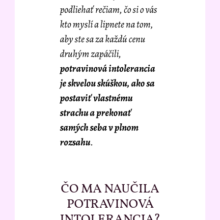
podliehať rečiam, čo si o vás
kto myslí a lipnete na tom,
aby ste sa za každú cenu
druhým zapáčili,
potravinová intolerancia
je skvelou skúškou, ako sa
postaviť vlastnému
strachu a prekonať
samých seba v plnom
rozsahu
.
ČO MA NAUČILA
POTRAVINOVÁ
INTOLERANCIA?