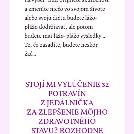
a zmeníte niečo vo svojom živote
alebo svoju diétu budete lážo-
plážo dodržiavať, ale potom
budete mať lážo-plážo výsledky…
To, čo zasadíte, budete neskôr
žať…
STOJÍ MI VYLÚČENIE 32
POTRAVÍN
Z JEDÁLNIČKA
ZA ZLEPŠENIE MÔJHO
ZDRAVOTNÉHO
STAVU? ROZHODNE