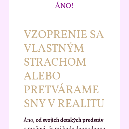
ÁNO!
VZOPRENIE SA
VLASTNÝM
STRACHOM
ALEBO
PRETVÁRAME
SNY V REALITU
Áno,
od svojich detských predstáv
o mužovi, čo mi bude dennodenne