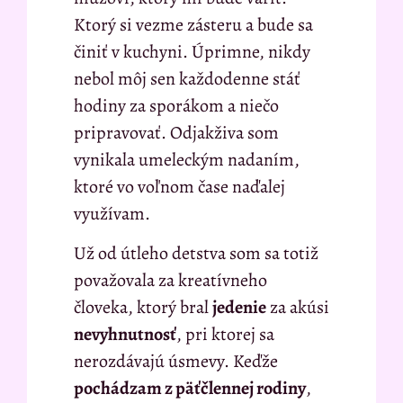
Ktorý si vezme zásteru a bude sa
činiť v kuchyni. Úprimne, nikdy
nebol môj sen každodenne stáť
hodiny za sporákom a niečo
pripravovať. Odjakživa som
vynikala umeleckým nadaním,
ktoré vo voľnom čase naďalej
využívam.
Už od útleho detstva som sa totiž
považovala za kreatívneho
človeka, ktorý bral
jedenie
za akúsi
nevyhnutnosť
, pri ktorej sa
nerozdávajú úsmevy. Keďže
pochádzam z päťčlennej rodiny
,