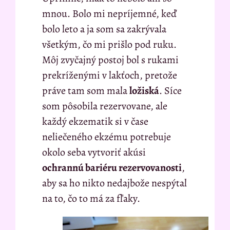
mnou. Bolo mi nepríjemné, keď
bolo leto a ja som sa zakrývala
všetkým, čo mi prišlo pod ruku.
Môj zvyčajný postoj bol s rukami
prekríženými v lakťoch, pretože
práve tam som mala
ložiská
. Síce
som pôsobila rezervovane, ale
každý ekzematik si v čase
neliečeného ekzému potrebuje
okolo seba vytvoriť akúsi
ochrannú bariéru rezervovanosti
,
aby sa ho nikto nedajbože nespýtal
na to, čo to má za fľaky.