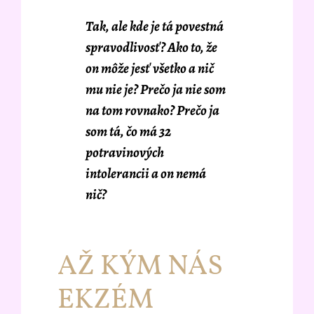
Tak, ale kde je tá povestná
spravodlivosť? Ako to, že
on môže jesť všetko a nič
mu nie je? Prečo ja nie som
na tom rovnako? Prečo ja
som tá, čo má 32
potravinových
intolerancii a on nemá
nič?
AŽ KÝM NÁS
EKZÉM