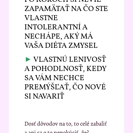
ZAPAMÄTAŤ NA ČO STE
VLASTNE
INTOLERANTNÍ A
NECHÁPE, AKÝ MÁ
VAŠA DIÉTA ZMYSEL
►
VLASTNÚ LENIVOSŤ
A POHODLNOSŤ, KEDY
SA VÁM NECHCE
PREMÝŠĽAŤ, ČO NOVÉ
SI NAVARIŤ
Dosť dôvodov na to, to celé zabaliť
a ani sa o to nepokúsiť, že?