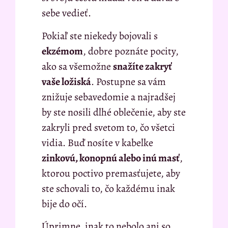
sebe vedieť.
Pokiaľ ste niekedy bojovali s
ekzémom
, dobre poznáte pocity,
ako sa všemožne
snažíte zakryť
vaše ložiská
. Postupne sa vám
znižuje sebavedomie a najradšej
by ste nosili dlhé oblečenie, aby ste
zakryli pred svetom to, čo všetci
vidia. Buď nosíte v kabelke
zinkovú, konopnú alebo inú masť
,
ktorou poctivo premasťujete, aby
ste schovali to, čo každému inak
bije do očí.
Úprimne, inak to nebolo ani so