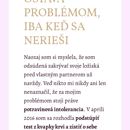
PROBLÉMOM,
IBA KEĎ SA
NERIEŠI
Naozaj som si myslela, že som
odsúdená zakrývať svoje ložiská
pred vlastným partnerom už
navždy. Veď nikto mi nikdy ani len
nenaznačil, že za mojim
problémom stojí práve
potravinová intolerancia
. V apríli
2016 som sa rozhodla
podstúpiť
test z kvapky krvi a zistiť o sebe