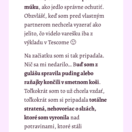
múku
, ako jedlo správne ochutiť.
Obzvlášť, keď som pred vlastným
partnerom nechcela vyzerať ako
jelito, čo videlo varešku iba z
výkladu v Tescome 🙂
Na začiatku som si tak pripadala.
Nič sa mi nedarilo… B
uď som z
gulášu spravila puding alebo
raňajky končili v smetnom koši
.
Toľkokrát som to už chcela vzdať,
toľkokrát som si pripadala
totálne
stratená, nehovoriac o slzách,
ktoré som vyronila
nad
potravinami, ktoré stáli