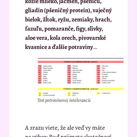
kozie mlieko, jačmeň, pšenicu,
gliadín (pšeničný proteín), vaječný
bielok, žĺtok, ryžu, zemiaky, hrach,
fazuľu, pomaranče, figy, slivky,
aloe vera, kola orech, pivovarské
kvasnice a ďalšie potraviny
…
Test potravinovej intolerancie
A zrazu viete, že ale veď vy máte
na výber: Buď príjmete skutočnosť