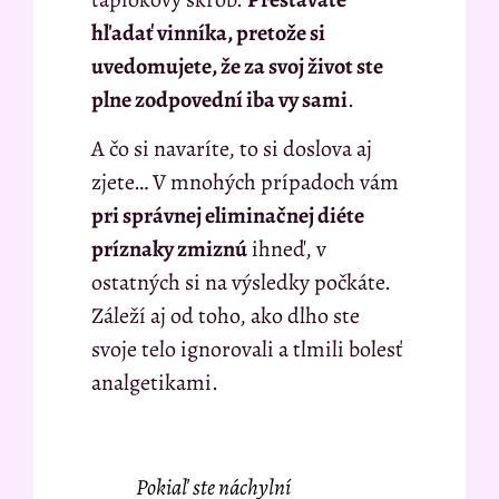
hľadať vinníka, pretože si
uvedomujete, že za svoj život ste
plne zodpovední iba vy sami
.
A čo si navaríte, to si doslova aj
zjete… V mnohých prípadoch vám
pri správnej eliminačnej diéte
príznaky zmiznú
ihneď, v
ostatných si na výsledky počkáte.
Záleží aj od toho, ako dlho ste
svoje telo ignorovali a tlmili bolesť
analgetikami.
Pokiaľ ste náchylní